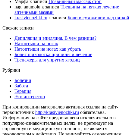
Марфа
к записи
Правильный массаж стоп
nag_anumolu
к записи
Трещины на пятках лечение
аптечными мазями
krasivienozhki.ru
к записи
Боли в сухожилии над пяткой
Свежие записи
Депиляция и эпиляция. В чем разница?
Натоптыши на ногах
Натоптыши на ногах как убрать
Болит щиколотка причины и лечение
Тренажеры для упругих ягодиц
Рубрики
Болезни
Забота
Терапия
Это интересно
При копировании материалов активная ссылка на сайт-
первоисточник
http://krasivienozhki.ru
обязательна.
Информация на сайте предоставлена исключительно в
популярно-ознакомительных целях, не претендует на
справочную и медицинскую точность, не является
руководством к действию. Не занимайтесь самолечением.