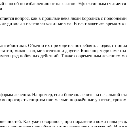
ый способ по избавлению от паразитов. Эффективным считается и
и.
остаётся вопрос, как в прошлые века люди боролись с подобными 
к люди могли излечиваться от микоза. В настоящее же время это
 антибиотики. Обычно их приходится потреблять людям, с пониж
татин, миконазол, микогептин и другие. Конечно, медикаменты 
и имеют ряд побочных действий. Также современным лечением мо
формы лечения. Например, если болезнь лечить на начальной ста
димо протирать спиртом или мазями поражённые участки, сроком 
нечностей. Как уже говорилось, при поражении кожи пальцев да
вляет чувствительную область от последующих заражений. Иным