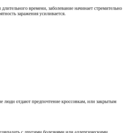
и длительного времени, заболевание начинает стремительно
оятность заражения усиливается.
огие люди отдают предпочтение кроссовкам, или закрытым
т совпадать с другими болезнями или аллергическими