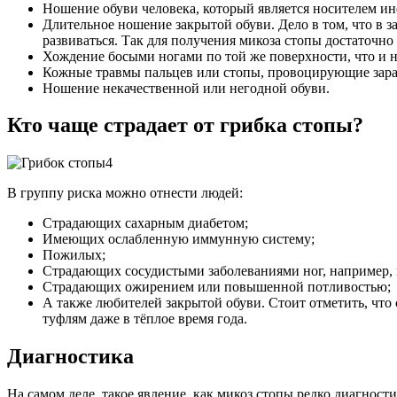
Ношение обуви человека, который является носителем и
Длительное ношение закрытой обуви. Дело в том, что в з
развиваться. Так для получения микоза стопы достаточно 
Хождение босыми ногами по той же поверхности, что и 
Кожные травмы пальцев или стопы, провоцирующие зар
Ношение некачественной или негодной обуви.
Кто чаще страдает от грибка стопы?
В группу риска можно отнести людей:
Страдающих сахарным диабетом;
Имеющих ослабленную иммунную систему;
Пожилых;
Страдающих сосудистыми заболеваниями ног, например,
Страдающих ожирением или повышенной потливостью;
А также любителей закрытой обуви. Стоит отметить, что 
туфлям даже в тёплое время года.
Диагностика
На самом деле, такое явление, как микоз стопы редко диагнос