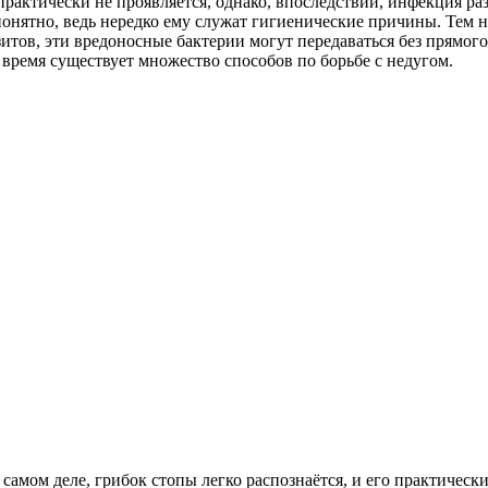
рактически не проявляется, однако, впоследствии, инфекция раз
понятно, ведь нередко ему служат гигиенические причины. Тем н
итов, эти вредоносные бактерии могут передаваться без прямого
 время существует множество способов по борьбе с недугом.
самом деле, грибок стопы легко распознаётся, и его практическ