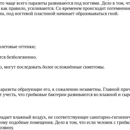
что чаще всего паразиты развиваются под ногтями. Дело в том, 
 как правило, усиливаются. Со временем происходит потемнение 
ии, под ногтевой пластиной начинает образовываться гной.
олетовые оттенки;
тся безболезненно.
ило, могут последовать более осложнённые симптомы.
т паразиты образующие его, к сожалению незаметны. Главной при
т учесть, что грибковые бактерии развиваются во влажной и сыр
адает влажный воздух, не соответствующее санитарно-гигиени
тому подобные помещения. Дело в том, что если человек с грибк
озяину.