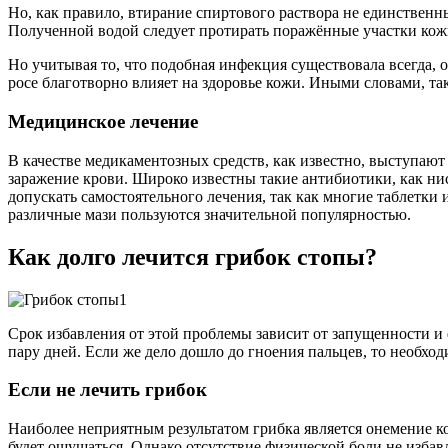
Но, как правило, втирание спиртового раствора не единственн
Полученной водой следует протирать поражённые участки кож
Но учитывая то, что подобная инфекция существовала всегда, 
росе благотворно влияет на здоровье кожи. Иными словами, та
Медицинское лечение
В качестве медикаментозных средств, как известно, выступают
заражение крови. Широко известны такие антибиотики, как нис
допускать самостоятельного лечения, так как многие таблетк
различные мази пользуются значительной популярностью.
Как долго лечится грибок стопы?
Срок избавления от этой проблемы зависит от запущенности и 
пару дней. Если же дело дошло до гноения пальцев, то необхо
Если не лечить грибок
Наиболее неприятным результатом грибка является онемение ко
будет ощущаться. Однако отсутствие физической боли не изба