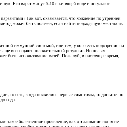
 лук. Его варят минут 5-10 в кипящей воде и остужают.
паразитами? Так вот, оказывается, что хождение по утренней
т метод может быть полезен, если найти подходящую местность.
енной иммунной системой, или тем, у кого есть подозрение на
чаще всего дают положительный результат. Но нельзя
жет быть использование мазей. Пожалуй, в настоящее время,
дии, то есть, когда появились первые симптомы, то достаточно
до года.
же такое болезненное проявление, как отслаивание ногтя не
и словами, грибок может послужить началом для других