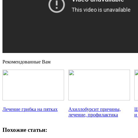
Рекомендованные Вам
Лечение грибка на пятках
Ахиллобурсит причины,
Ш
лечение, профилактика
и
Похожие статьи: