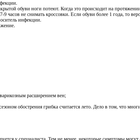
нфекции.
акрытой обуви ноги потеют. Когда это происходит на протяжени
7-9 часов не снимать кроссовки. Если обуви более 1 года, то вер
носитель инфекции.
ажение.
 варикозным расширением вен;
сезоном обострения грибка считается лето. Дело в том, что мн
тируется у специалиста. Тем не менее, некоторые симптомы могу