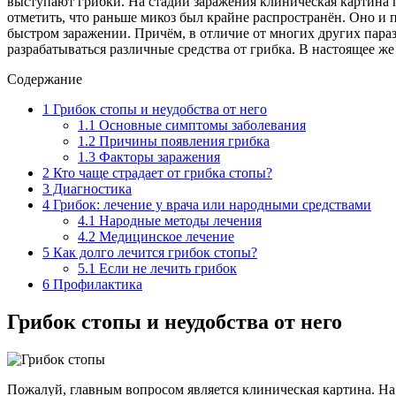
выступают грибки. На стадии заражения клиническая картина п
отметить, что раньше микоз был крайне распространён. Оно и 
быстром заражении. Причём, в отличие от многих других параз
разрабатываться различные средства от грибка. В настоящее же
Содержание
1
Грибок стопы и неудобства от него
1.1
Основные симптомы заболевания
1.2
Причины появления грибка
1.3
Факторы заражения
2
Кто чаще страдает от грибка стопы?
3
Диагностика
4
Грибок: лечение у врача или народными средствами
4.1
Народные методы лечения
4.2
Медицинское лечение
5
Как долго лечится грибок стопы?
5.1
Если не лечить грибок
6
Профилактика
Грибок стопы и неудобства от него
Пожалуй, главным вопросом является клиническая картина. На 