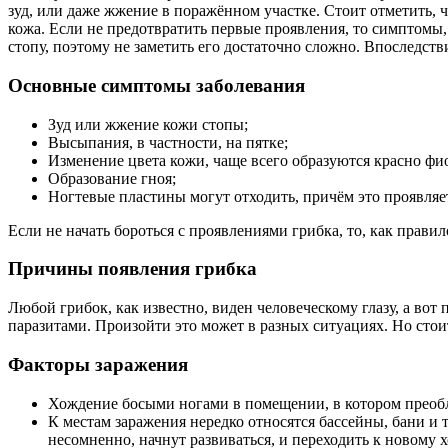
зуд, или даже жжение в поражённом участке. Стоит отметить, 
кожа. Если не предотвратить первые проявления, то симптомы,
стопу, поэтому не заметить его достаточно сложно. Впоследств
Основные симптомы заболевания
Зуд или жжение кожи стопы;
Высыпания, в частности, на пятке;
Изменение цвета кожи, чаще всего образуются красно фи
Образование гноя;
Ногтевые пластины могут отходить, причём это проявляе
Если не начать бороться с проявлениями грибка, то, как прав
Причины появления грибка
Любой грибок, как известно, виден человеческому глазу, а во
паразитами. Произойти это может в разных ситуациях. Но стои
Факторы заражения
Хождение босыми ногами в помещении, в котором преобл
К местам заражения нередко относятся бассейны, бани и 
несомненно, начнут развиваться, и переходить к новому х